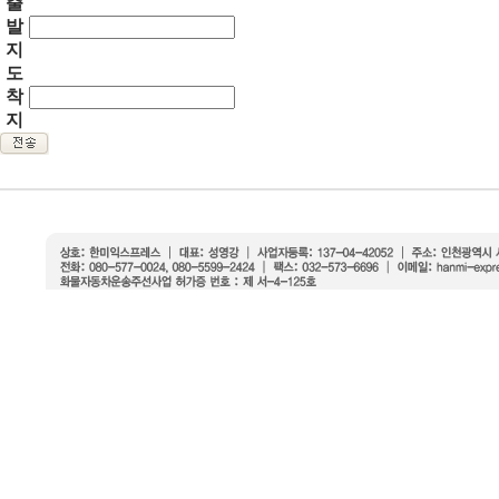
출
발
지
도
착
지