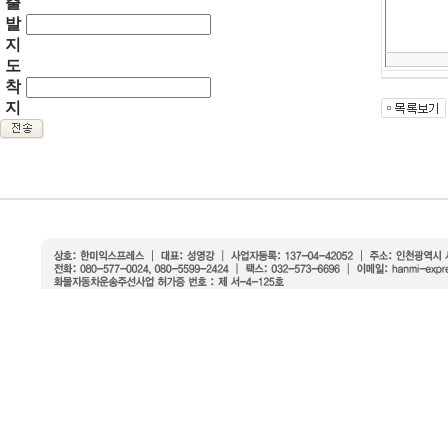
출
발
지
도
착
지