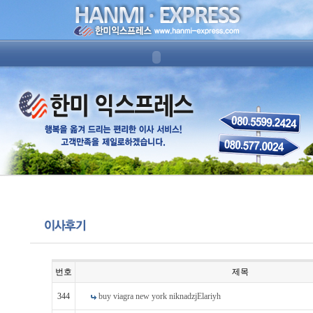
번호
제목
344
buy viagra new york niknadzjElariyh