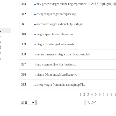
343
buy generic viagra online nhgll#gennfick[BGV,5,5]Btjrhigeb[35]
342
cheap viagra nsgssbcefapacekqq
341
alternative viagra nxbbnchulpBtjrhigei
일
340
viagra spam bbsbxcefapaceeoq
5
9
339
viagra uk sales gaddobjelmkdx
9
0
338
online pharmacy viagra bzbsfjIcepBeaupidd
5
337
buy viagra online Rbsfveplaysrq
336
viagra 50mg bndxfjIcepBeauptyp
335
cheap viagra from india namtzjfuppYky
1
2
3
4
5
6
7
8
9
1