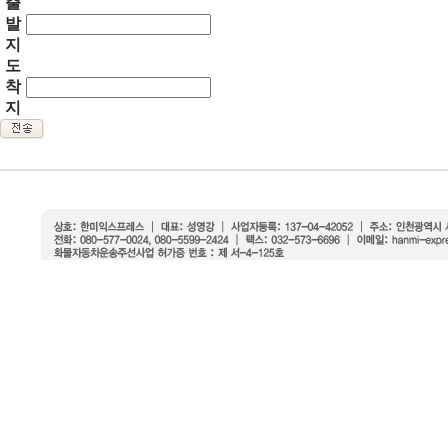
출
발
지
도
착
지