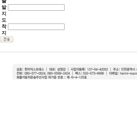
출
발
지
도
착
지