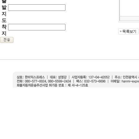
출
발
지
도
착
지