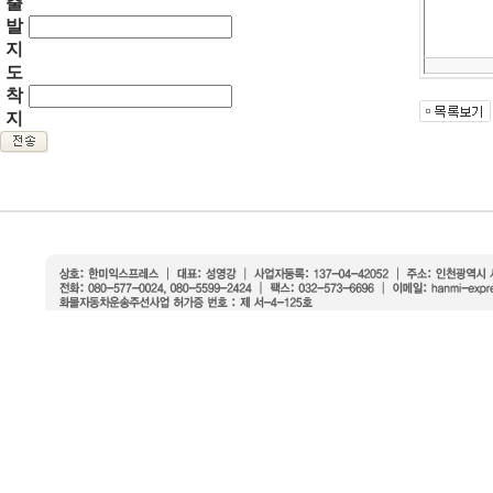
출
발
지
도
착
지