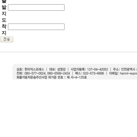
출
발
지
도
착
지