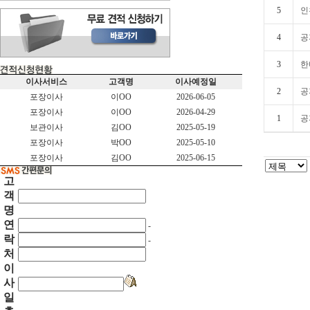
5
인
4
공
3
한
이사서비스
고객명
이사예정일
2
공
포장이사
이OO
2026-06-05
포장이사
이OO
2026-04-29
1
공
보관이사
김OO
2025-05-19
포장이사
박OO
2025-05-10
포장이사
김OO
2025-06-15
고
객
명
연
-
락
-
처
이
사
일