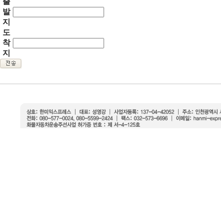
출
발
지
도
착
지