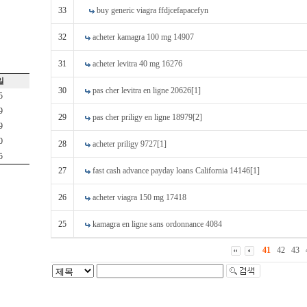
33
buy generic viagra ffdjcefapacefyn
32
acheter kamagra 100 mg 14907
31
acheter levitra 40 mg 16276
일
30
pas cher levitra en ligne 20626[1]
5
9
29
pas cher priligy en ligne 18979[2]
9
0
28
acheter priligy 9727[1]
5
27
fast cash advance payday loans California 14146[1]
26
acheter viagra 150 mg 17418
25
kamagra en ligne sans ordonnance 4084
41
42
43