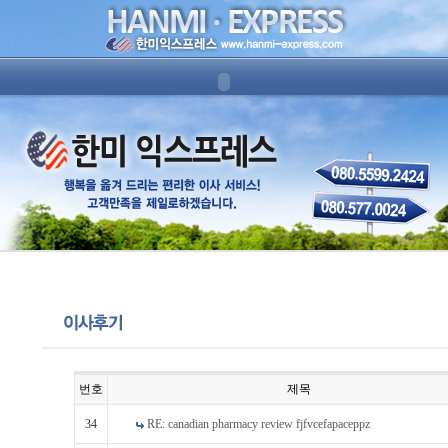
번호
제목
34
RE: canadian pharmacy review fjfvcefapaceppz